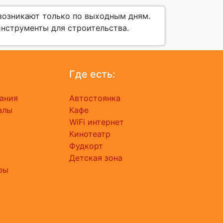
 возникают только по выходным дням.
инструменты для строительства.
Где есть:
ания
Автостоянка
алы
Кафе
ь
WiFi интернет
Кинотеатр
Фудкорт
Детская зона
ры