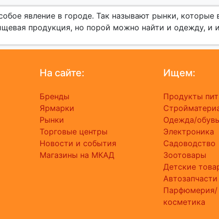
собое явление в городе. Так называют рынки, которые
ищевая продукция, но порой можно найти и одежду, и 
На сайте:
Ищем:
Бренды
Продукты пит
Ярмарки
Стройматери
Рынки
Одежда/обув
Торговые центры
Электроника
Новости и события
Садоводство
Магазины на МКАД
Зоотовары
Детские това
Автозапчасти
Парфюмерия/
косметика