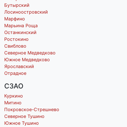
Бутырский
Лосиноостровский
Марфино
Марьина Роща
Останкинский
Ростокино
Свиблово
Северное Медведково
Южное Медведково
Ярославский
Отрадное
СЗАО
Куркино
Митино
Покровское-Стрешнево
Северное Тушино
Южное Тушино