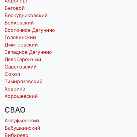
Аэропорт
Беговой
Бескудниковский
Войковский
Восточное Дегунино
Головинский
Дмитровский
Западное Дегунино
Левобережный
Савеловский
Сокол
Тимирязевский
Ховрино
Хорошевский
СВАО
Алтуфьевский
Бабушкинский
Бибирево