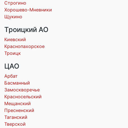
Строгино
Хорошево-Мневники
Щукино
Троицкий АО
Киевский
Краснопахорское
Троицк
ЦАО
Арбат
Басманный
Замоскворечье
Красносельский
Мещанский
Пресненский
Таганский
Тверской