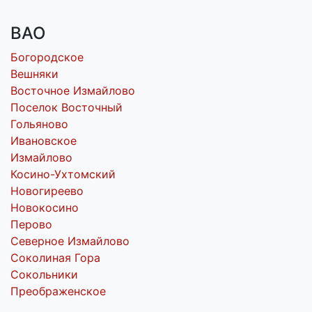
ВАО
Богородское
Вешняки
Восточное Измайлово
Поселок Восточный
Гольяново
Ивановское
Измайлово
Косино-Ухтомский
Новогиреево
Новокосино
Перово
Северное Измайлово
Соколиная Гора
Сокольники
Преображенское