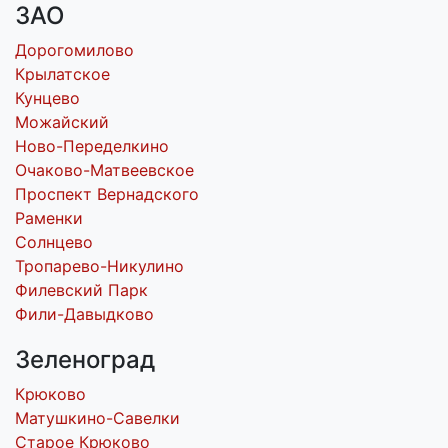
ЗАО
Дорогомилово
Крылатское
Кунцево
Можайский
Ново-Переделкино
Очаково-Матвеевское
Проспект Вернадского
Раменки
Солнцево
Тропарево-Никулино
Филевский Парк
Фили-Давыдково
Зеленоград
Крюково
Матушкино-Савелки
Старое Крюково