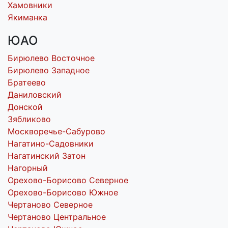
Хамовники
Якиманка
ЮАО
Бирюлево Восточное
Бирюлево Западное
Братеево
Даниловский
Донской
Зябликово
Москворечье-Сабурово
Нагатино-Садовники
Нагатинский Затон
Нагорный
Орехово-Борисово Северное
Орехово-Борисово Южное
Чертаново Северное
Чертаново Центральное