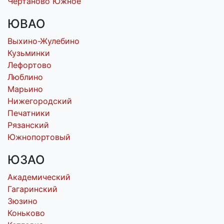
Чертаново Южное
ЮВАО
Выхино-Жулебино
Кузьминки
Лефортово
Люблино
Марьино
Нижегородский
Печатники
Рязанский
Южнопортовый
ЮЗАО
Академический
Гагаринский
Зюзино
Коньково