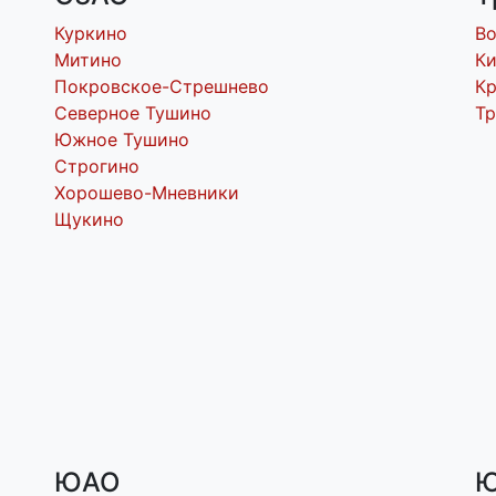
Куркино
В
Митино
Ки
Покровское-Стрешнево
Кр
Северное Тушино
Т
Южное Тушино
Строгино
Хорошево-Мневники
Щукино
ЮАО
Ю