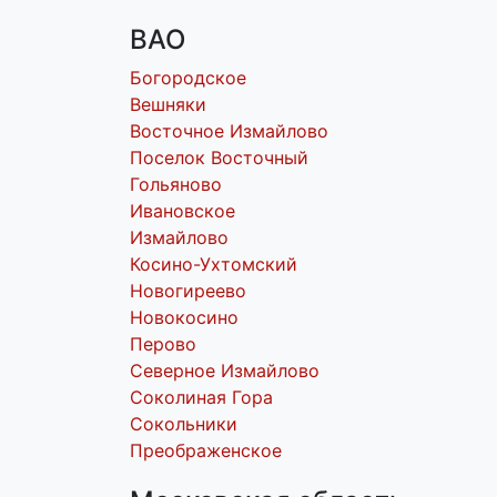
ВАО
Богородское
Вешняки
Восточное Измайлово
Поселок Восточный
Гольяново
Ивановское
Измайлово
Косино-Ухтомский
Новогиреево
Новокосино
Перово
Северное Измайлово
Соколиная Гора
Сокольники
Преображенское