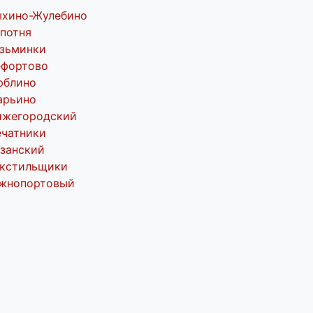
ыхино-Жулебино
потня
зьминки
ефортово
юблино
арьино
ижегородский
чатники
занский
екстильщики
жнопортовый