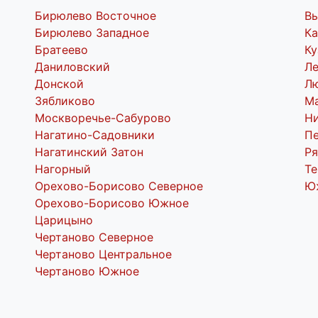
Бирюлево Восточное
В
Бирюлево Западное
Ка
Братеево
Ку
Даниловский
Л
Донской
Л
Зябликово
М
Москворечье-Сабурово
Н
Нагатино-Садовники
Пе
Нагатинский Затон
Ря
Нагорный
Т
Орехово-Борисово Северное
Ю
Орехово-Борисово Южное
Царицыно
Чертаново Северное
Чертаново Центральное
Чертаново Южное