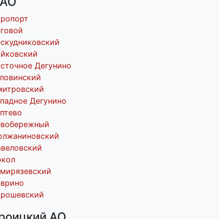
АО
эропорт
говой
скудниковский
ойковский
сточное Дегунино
ловинский
митровский
падное Дегунино
птево
евобережный
олжаниновский
авеловский
окол
имирязевский
оврино
орошевский
роицкий АО