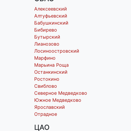
Алексеевский
Алтуфьевский
Бабушкинский
Бибирево
Бутырский
Лианозово
Лосиноостровский
Марфино
Марьина Роща
Останкинский
Ростокино
Свиблово
Северное Медведково
Южное Медведково
Ярославский
Отрадное
ЦАО