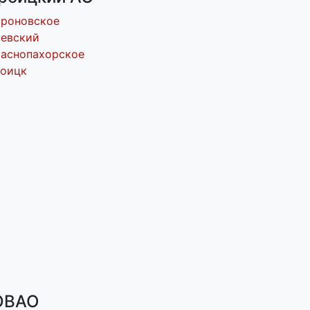
ороновское
евский
аснопахорское
роицк
ВАО