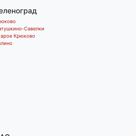
еленоград
рюково
атушкино-Савелки
тарое Крюково
илино