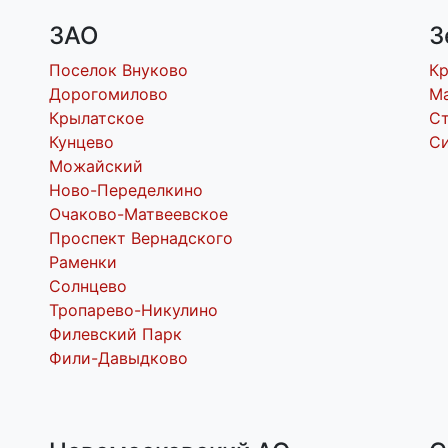
ЗАО
З
Поселок Внуково
К
Дорогомилово
М
Крылатское
С
Кунцево
С
Можайский
Ново-Переделкино
Очаково-Матвеевское
Проспект Вернадского
Раменки
Солнцево
Тропарево-Никулино
Филевский Парк
Фили-Давыдково