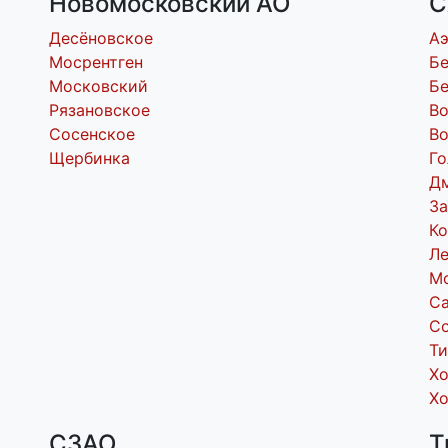
Новомосковский АО
С
Десёновское
А
Мосрентген
Бе
Московский
Бе
Рязановское
В
Сосенское
Во
Щербинка
Го
Д
За
Ко
Л
М
С
С
Т
Х
Х
СЗАО
Т