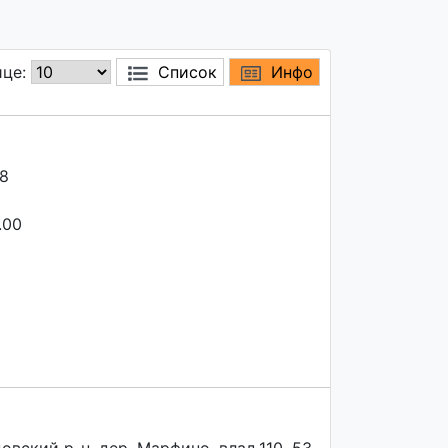
ице:
Список
Инфо
88
.00