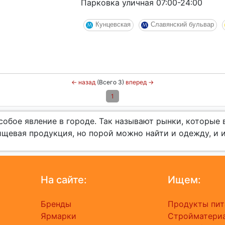
Парковка уличная 07:00-24:00
Кунцевская
Славянский бульвар
←
назад
(Всего 3)
вперед
→
1
собое явление в городе. Так называют рынки, которые
ищевая продукция, но порой можно найти и одежду, и 
На сайте:
Ищем:
Бренды
Продукты пит
Ярмарки
Стройматери