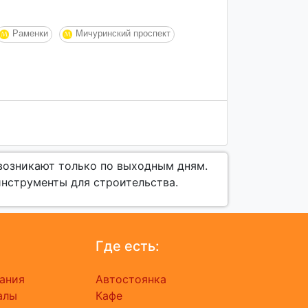
Раменки
Мичуринский проспект
 возникают только по выходным дням.
инструменты для строительства.
Где есть:
ания
Автостоянка
алы
Кафе