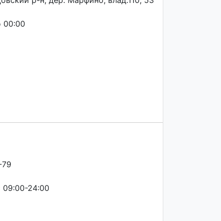
овский р-н, дер. Марфино, влад.110, 53
 00:00
-79
с 09:00-24:00