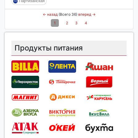
Партизанская
←
назад
(Всего 36)
вперед
→
1
2
3
4
Продукты питания