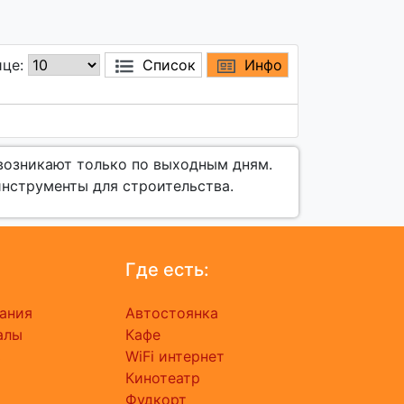
ице:
Список
Инфо
 возникают только по выходным дням.
инструменты для строительства.
Где есть:
ания
Автостоянка
алы
Кафе
ь
WiFi интернет
Кинотеатр
Фудкорт