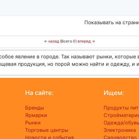
Показывать на стран
←
назад
(Всего 0)
вперед
→
собое явление в городе. Так называют рынки, которые
ищевая продукция, но порой можно найти и одежду, и 
На сайте:
Ищем:
Бренды
Продукты пит
Ярмарки
Стройматери
Рынки
Одежда/обув
Торговые центры
Электроника
Новости и события
Садоводство