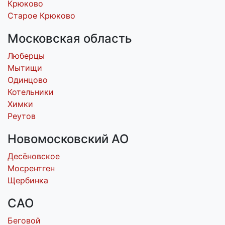
Крюково
Старое Крюково
Московская область
Люберцы
Мытищи
Одинцово
Котельники
Химки
Реутов
Новомосковский АО
Десёновское
Мосрентген
Щербинка
САО
Беговой