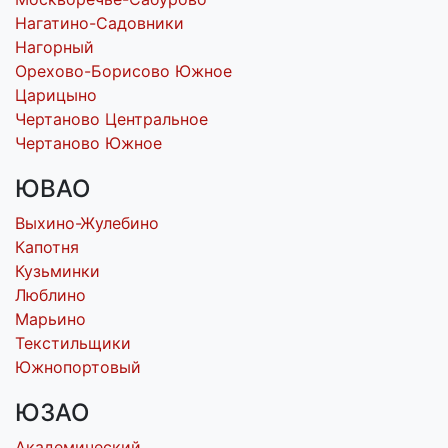
Нагатино-Садовники
Нагорный
Орехово-Борисово Южное
Царицыно
Чертаново Центральное
Чертаново Южное
ЮВАО
Выхино-Жулебино
Капотня
Кузьминки
Люблино
Марьино
Текстильщики
Южнопортовый
ЮЗАО
Академический