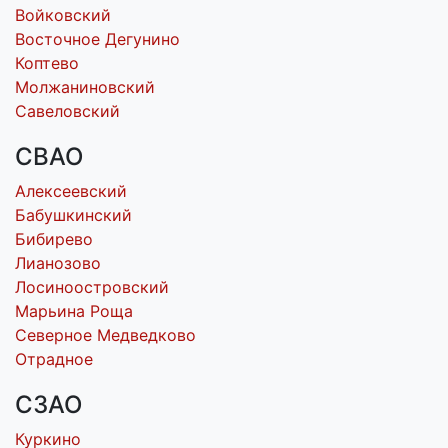
Войковский
Восточное Дегунино
Коптево
Молжаниновский
Савеловский
СВАО
Алексеевский
Бабушкинский
Бибирево
Лианозово
Лосиноостровский
Марьина Роща
Северное Медведково
Отрадное
СЗАО
Куркино