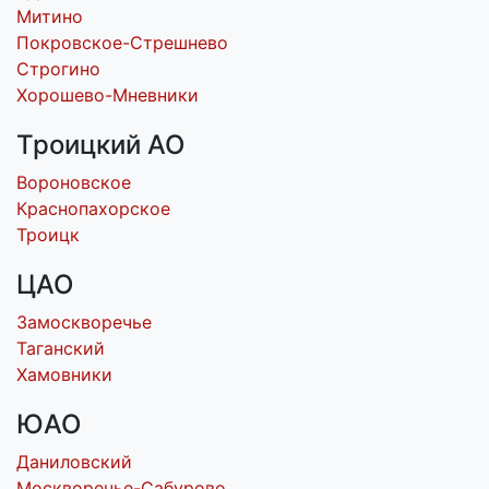
Митино
Покровское-Стрешнево
Строгино
Хорошево-Мневники
Троицкий АО
Вороновское
Краснопахорское
Троицк
ЦАО
Замоскворечье
Таганский
Хамовники
ЮАО
Даниловский
Москворечье-Сабурово