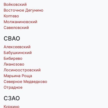
Войковский
Восточное Дегунино
Коптево
Молжаниновский
Савеловский
СВАО
Алексеевский
Бабушкинский
Бибирево
Лианозово
Лосиноостровский
Марьина Роща
Северное Медведково
Отрадное
СЗАО
Куркино