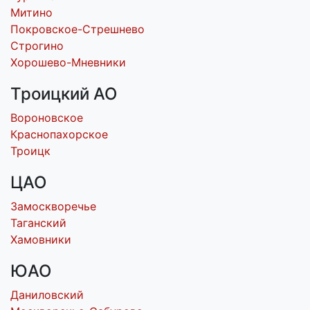
Митино
Покровское-Стрешнево
Строгино
Хорошево-Мневники
Троицкий АО
Вороновское
Краснопахорское
Троицк
ЦАО
Замоскворечье
Таганский
Хамовники
ЮАО
Даниловский