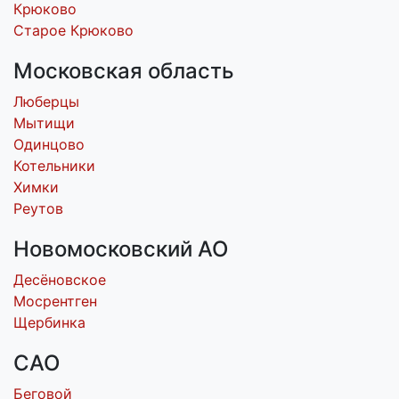
Крюково
Старое Крюково
Московская область
Люберцы
Мытищи
Одинцово
Котельники
Химки
Реутов
Новомосковский АО
Десёновское
Мосрентген
Щербинка
САО
Беговой