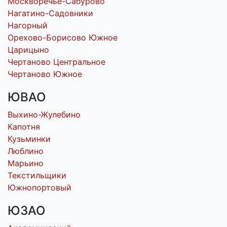
Москворечье-Сабурово
Нагатино-Садовники
Нагорный
Орехово-Борисово Южное
Царицыно
Чертаново Центральное
Чертаново Южное
ЮВАО
Выхино-Жулебино
Капотня
Кузьминки
Люблино
Марьино
Текстильщики
Южнопортовый
ЮЗАО