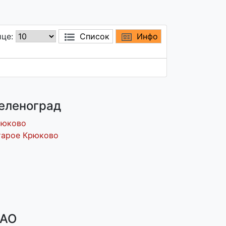
ице:
Список
Инфо
еленоград
рюково
тарое Крюково
АО