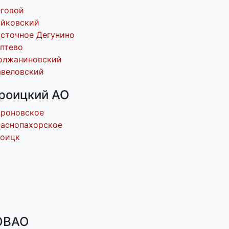
говой
ойковский
сточное Дегунино
птево
олжаниновский
авеловский
роицкий АО
ороновское
аснопахорское
роицк
ВАО