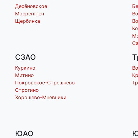
Десёновское
Бе
Мосрентген
В
Щербинка
Во
Ко
М
С
СЗАО
Т
Куркино
В
Митино
Кр
Покровское-Стрешнево
Т
Строгино
Хорошево-Мневники
ЮАО
Ю