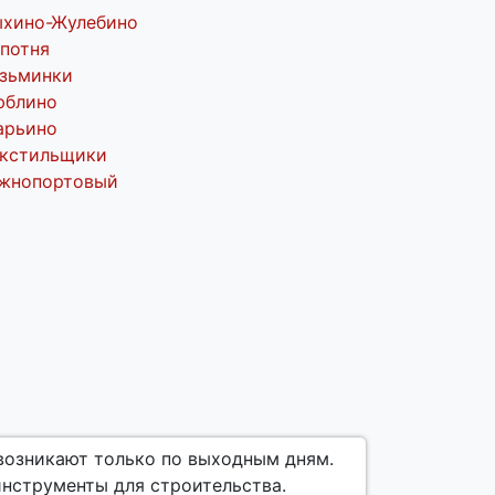
ыхино-Жулебино
потня
зьминки
юблино
арьино
екстильщики
жнопортовый
 возникают только по выходным дням.
инструменты для строительства.