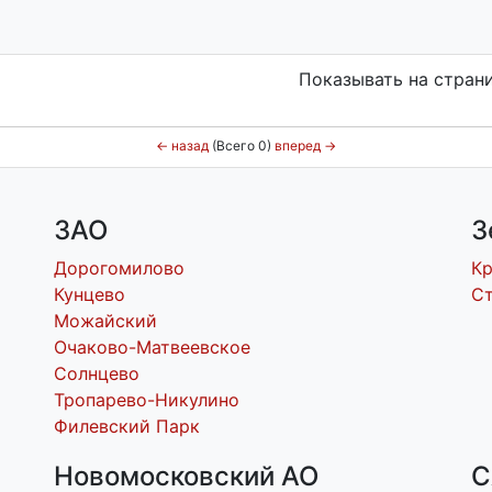
Показывать на стран
←
назад
(Всего 0)
вперед
→
ЗАО
З
Дорогомилово
К
Кунцево
С
Можайский
Очаково-Матвеевское
Солнцево
Тропарево-Никулино
Филевский Парк
Новомосковский АО
С