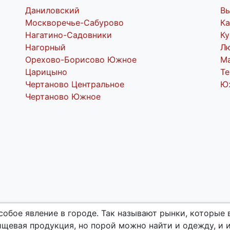
Даниловский
В
Москворечье-Сабурово
Ка
Нагатино-Садовники
Ку
Нагорный
Л
Орехово-Борисово Южное
М
Царицыно
Т
Чертаново Центральное
Ю
Чертаново Южное
собое явление в городе. Так называют рынки, которые
ищевая продукция, но порой можно найти и одежду, и 