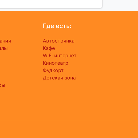
Где есть:
ания
Автостоянка
алы
Кафе
ь
WiFi интернет
Кинотеатр
Фудкорт
Детская зона
ры