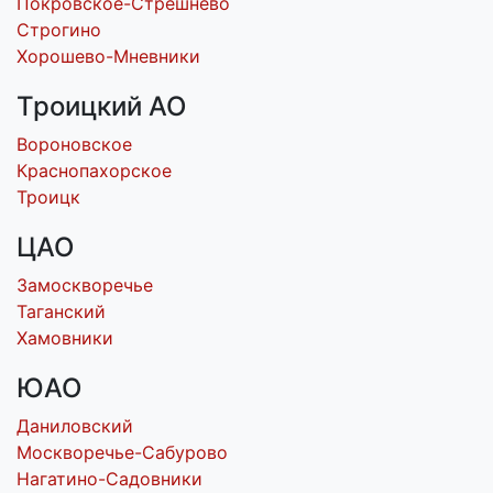
Покровское-Стрешнево
Строгино
Хорошево-Мневники
Троицкий АО
Вороновское
Краснопахорское
Троицк
ЦАО
Замоскворечье
Таганский
Хамовники
ЮАО
Даниловский
Москворечье-Сабурово
Нагатино-Садовники