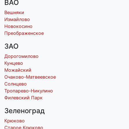
ВАО
Вешняки
Измайлово
Новокосино
Преображенское
ЗАО
Дорогомилово
Кунцево
Можайский
Очаково-Матвеевское
Солнцево
Тропарево-Никулино
Филевский Парк
Зеленоград
Крюково
Старое Крюково