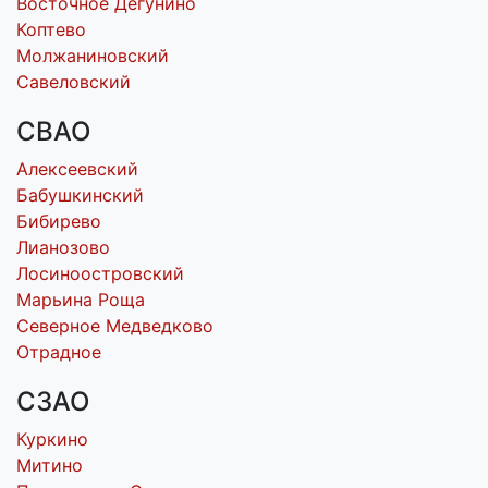
Восточное Дегунино
Коптево
Молжаниновский
Савеловский
СВАО
Алексеевский
Бабушкинский
Бибирево
Лианозово
Лосиноостровский
Марьина Роща
Северное Медведково
Отрадное
СЗАО
Куркино
Митино