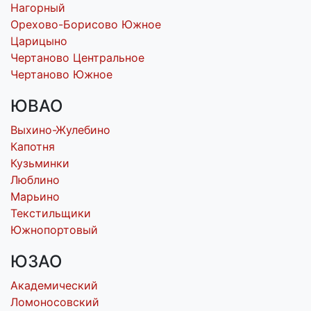
Нагорный
Орехово-Борисово Южное
Царицыно
Чертаново Центральное
Чертаново Южное
ЮВАО
Выхино-Жулебино
Капотня
Кузьминки
Люблино
Марьино
Текстильщики
Южнопортовый
ЮЗАО
Академический
Ломоносовский