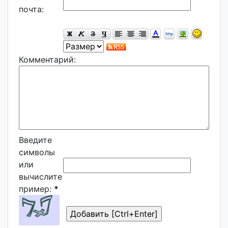
почта:
Комментарий:
Введите
символы
или
вычислите
пример:
*