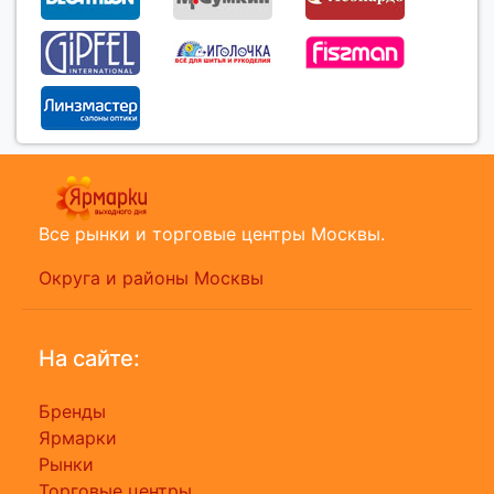
Все рынки и торговые центры Москвы.
Округа и районы Москвы
На сайте:
Бренды
Ярмарки
Рынки
Торговые центры