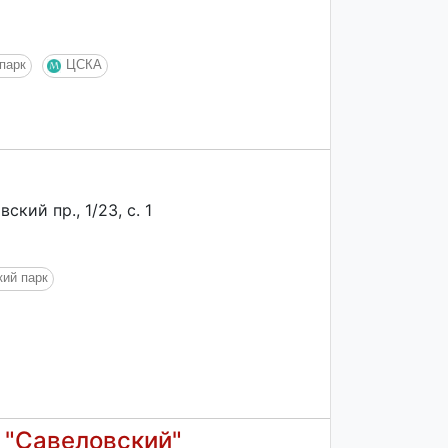
парк
ЦСКА
кий пр., 1/23, с. 1
кий парк
 "Савеловский"