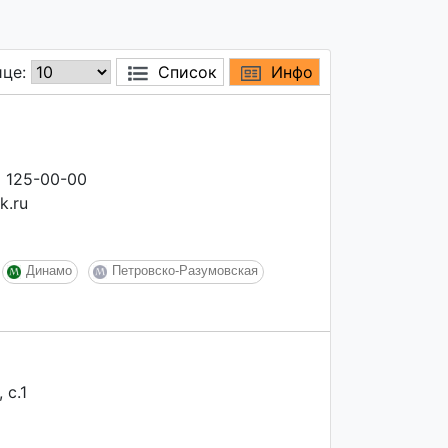
ице:
Список
Инфо
) 125-00-00
k.ru
Динамо
Петровско-Разумовская
 с.1