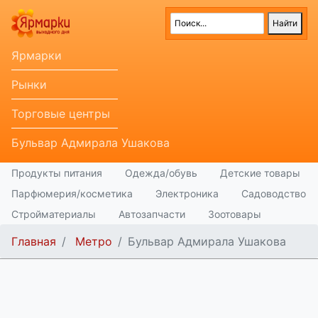
Ярмарки
Рынки
Торговые центры
Бульвар Адмирала Ушакова
Продукты питания
Одежда/обувь
Детские товары
Парфюмерия/косметика
Электроника
Садоводство
Стройматериалы
Автозапчасти
Зоотовары
Главная
Метро
Бульвар Адмирала Ушакова