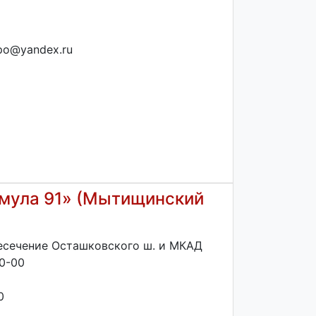
xpo@yandex.ru
мула 91» (Мытищинский
ресечение Осташковского ш. и МКАД
70-00
0