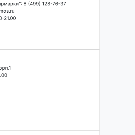
рмарки": 8 (499) 128-76-37
mos.ru
0-21.00
орп.1
.00