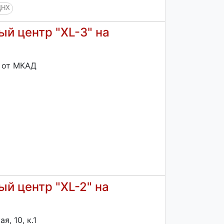
ДНХ
й центр "XL-3" на
м от МКАД
й центр "XL-2" на
, 10, к.1