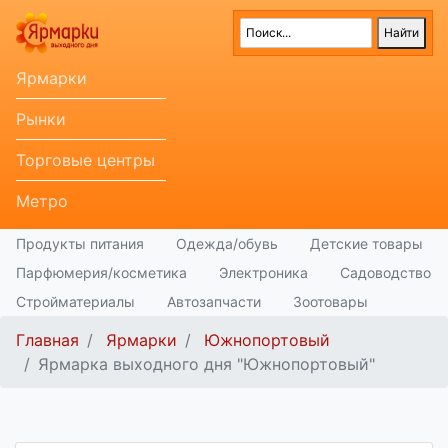
Ярмарки
Рынки
Торговые центры
Метро
Продукты питания
Одежда/обувь
Детские товары
Парфюмерия/косметика
Электроника
Садоводство
Стройматериалы
Автозапчасти
Зоотовары
Главная
Ярмарки
Южнопортовый
Ярмарка выходного дня "Южнопортовый"