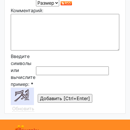
Комментарий:
Введите
символы
или
вычислите
пример:
*
Обновить