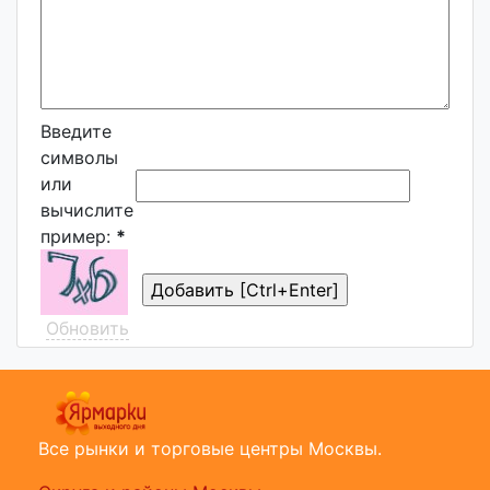
Введите
символы
или
вычислите
пример:
*
Обновить
Все рынки и торговые центры Москвы.