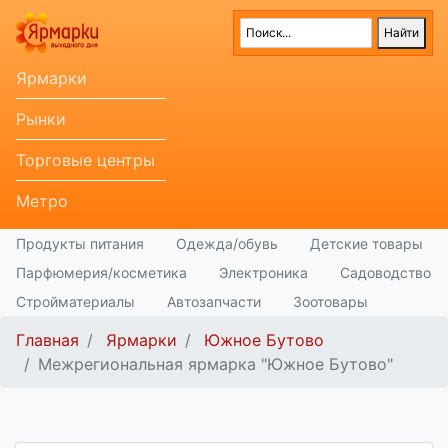
Ярмарки
Рынки
Торговые центры
Метро
Продукты питания
Одежда/обувь
Детские товары
Парфюмерия/косметика
Электроника
Садоводство
Стройматериалы
Автозапчасти
Зоотовары
Главная
Ярмарки
Южное Бутово
Межрегиональная ярмарка "Южное Бутово"