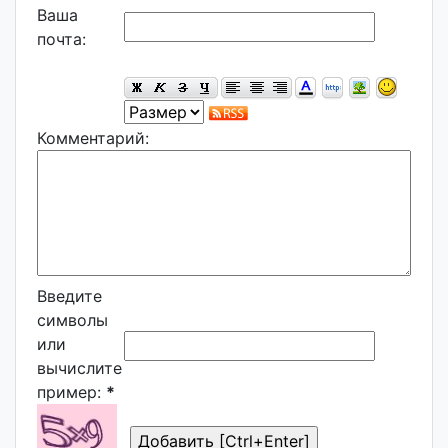
Ваша
почта:
Комментарий:
Введите
символы
или
вычислите
пример:
*