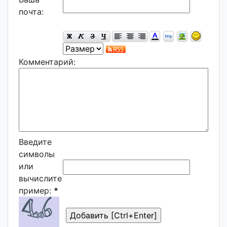
почта:
Комментарий:
Введите
символы
или
вычислите
пример:
*