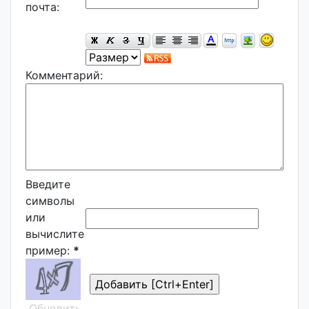
почта:
Комментарий:
Введите
символы
или
вычислите
пример:
*
Обновить