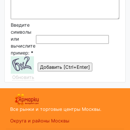
Введите
символы
или
вычислите
пример:
*
Обновить
Все рынки и торговые центры Москвы.
Округа и районы Москвы