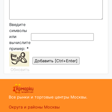
Введите
символы
или
вычислите
пример:
*
Обновить
Все рынки и торговые центры Москвы.
Округа и районы Москвы