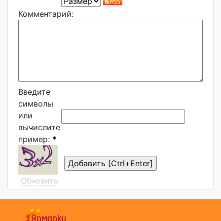
Комментарий:
Введите
символы
или
вычислите
пример:
*
Обновить