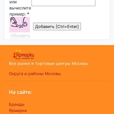
или
вычислите
пример:
*
Обновить
Все рынки и торговые центры Москвы.
Округа и районы Москвы
На сайте:
Бренды
Ярмарки