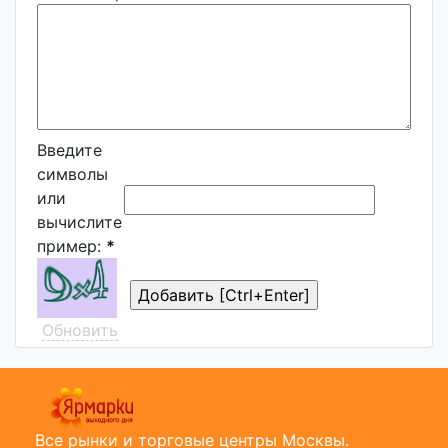
Введите
символы
или
вычислите
пример:
*
Обновить
Все рынки и торговые центры Москвы.