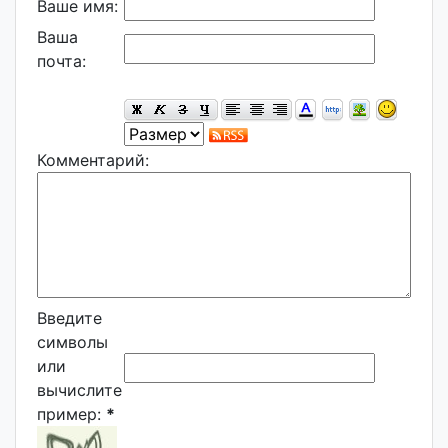
Ваше имя:
Ваша
почта:
Комментарий:
Введите
символы
или
вычислите
пример:
*