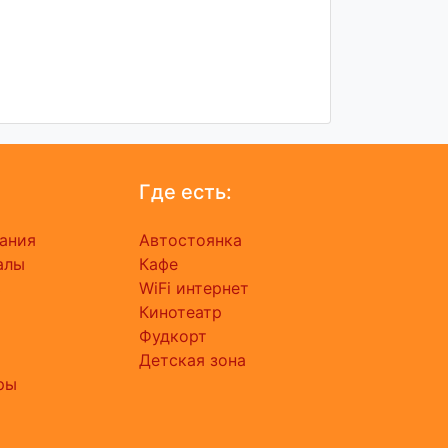
Где есть:
ания
Автостоянка
алы
Кафе
ь
WiFi интернет
Кинотеатр
Фудкорт
Детская зона
ры