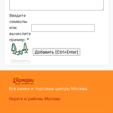
Введите
символы
или
вычислите
пример:
*
Обновить
Все рынки и торговые центры Москвы.
Округа и районы Москвы