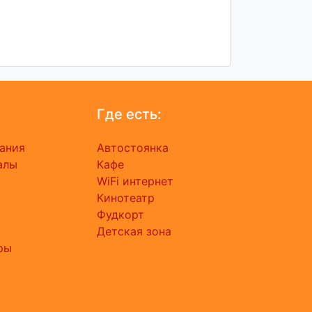
Где есть:
ания
Автостоянка
алы
Кафе
ь
WiFi интернет
Кинотеатр
Фудкорт
Детская зона
ры