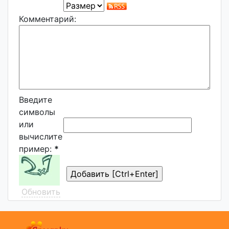
Комментарий:
Введите
символы
или
вычислите
пример:
*
Обновить