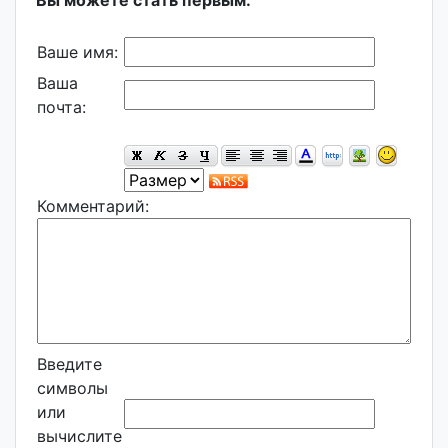
Вы можете стать первым.
Ваше имя:
Ваша
почта:
Комментарий:
Введите
символы
или
вычислите