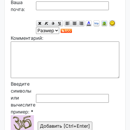
Ваша
почта:
Комментарий:
Введите
символы
или
вычислите
пример:
*