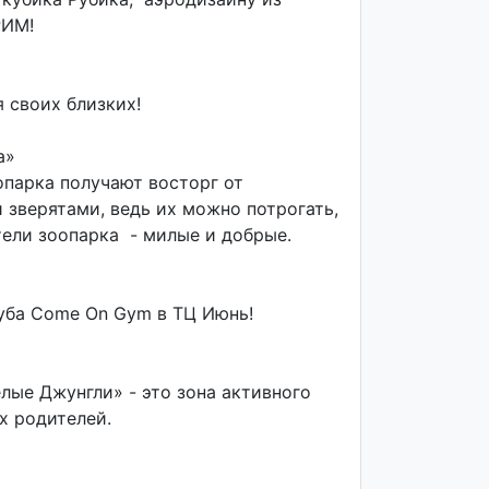
РИМ!
 своих близких!
а»
опарка получают восторг от
зверятами, ведь их можно потрогать,
тели зоопарка - милые и добрые.
уба Come On Gym в ТЦ Июнь!
ые Джунгли» - это зона активного
их родителей.