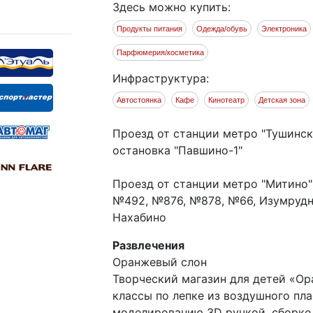
Здесь можно купить:
Продукты питания
Одежда/обувь
Электроника
Парфюмерия/косметика
Инфраструктура:
Автостоянка
Кафе
Кинотеатр
Детская зона
Проезд от станции метро "Тушинс
остановка "Павшино-1"
Проезд от станции метро "Митино"
№492, №876, №878, №66, Изумрудн
Нахабино
Развлечения
Оранжевый слон
Творческий магазин для детей «Ор
классы по лепке из воздушного пл
моделированию 3D ручкой, сборке 