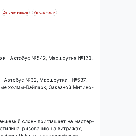
Детские товары
Автозапчасти
кая": Автобус №542, Маршрутка №120,
 : Автобус №32, Маршрутки : №537,
ые холмы-Вэйпарк, Заказной Митино-
анжевый слон» приглашает на мастер-
астилина, рисованию на витражах,
кубика Рубика, аэродизайну из