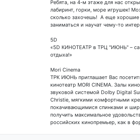
Ребята, на 4-м этаже для нас откр
лабиринт, горки, море игрушек! Мо
сколько захочешь! А еще хорошие 
заниматься и научат чему-то инте
5D
«5D КИНОТЕАТР в ТРЦ "ИЮНЬ" – са
отдыха!»
Mori Cinema
ТРК ИЮНЬ приглашает Вас посети
кинотеатр MORI CINEMA. Залы кин
звуковой системой Dolby Digital 
Christie, мягкими комфортными кр
покачивающимися спинками и широ
получить максимальное удовольст
российских кинопремьер, как в фор