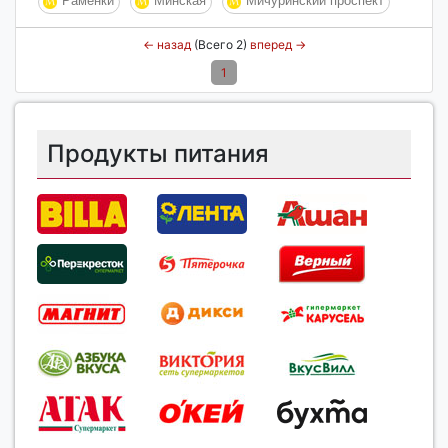
Раменки
Минская
Мичуринский проспект
←
назад
(Всего 2)
вперед
→
1
Продукты питания